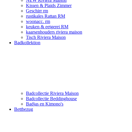
NEW Riviera Maison
Kissen & Plaids Zimmer
Geschirr rm
rustikales Rattan RM
woonacc. rm
keuken & eetgerei RM
kaarsenhouders riviera maison
Tisch Riviera Maison
Badkollektion
Badcollectie Riviera Maison
Badcollectie Beddinghouse
Badjas en Kimono's
Bettbezug