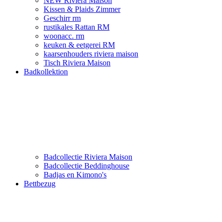
NEW Riviera Maison
Kissen & Plaids Zimmer
Geschirr rm
rustikales Rattan RM
woonacc. rm
keuken & eetgerei RM
kaarsenhouders riviera maison
Tisch Riviera Maison
Badkollektion
Badcollectie Riviera Maison
Badcollectie Beddinghouse
Badjas en Kimono's
Bettbezug