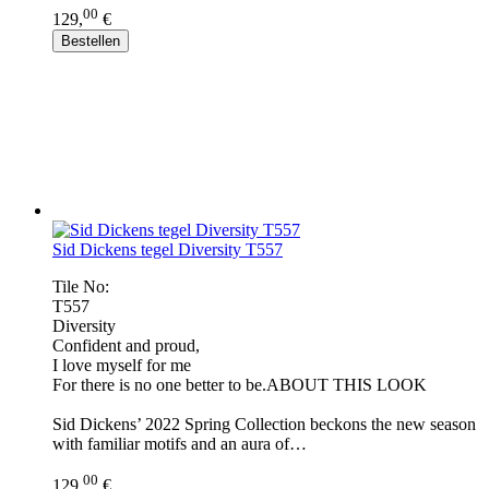
00
129,
€
Bestellen
Sid Dickens tegel Diversity T557
Tile No:
T557
Diversity
Confident and proud,
I love myself for me
For there is no one better to be.ABOUT THIS LOOK
Sid Dickens’ 2022 Spring Collection beckons the new season
with familiar motifs and an aura of…
00
129,
€