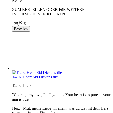
Retired
ZUM BESTELLEN ODER FüR WEITERE
INFORMATIONEN KLICKEN…
00
125,
€
Bestellen
T-292 Heart Sid Dickens tile
T-292 Heart
"Courage my love, In all you do, Your heart is as pure as your
aim is true."
Herz - Mut, meine Liebe. In allem, was du tust, ist dein Herz
so rein, wie dein Ziel wahr ist.